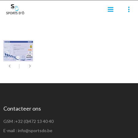
Contacteer ons
GSM :
+32 (0)472 13 40 40
E-mail :
info@sportsdo.be