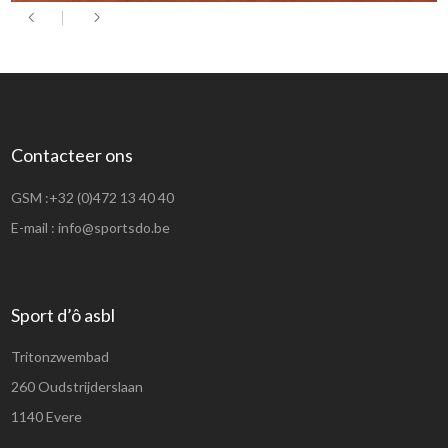
Contacteer ons
GSM :
+32 (0)472 13 40 40
E-mail :
info@sportsdo.be
Sport d’ô asbl
Tritonzwembad
260 Oudstrijderslaan
1140 Evere