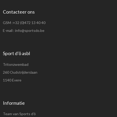
Contacteer ons
GSM :
+32 (0)472 13 40 40
E-mail :
info@sportsdo.be
Sport d’ô asbl
Tritonzwembad
260 Oudstrijderslaan
1140 Evere
Informatie
Team van Sports d'ô